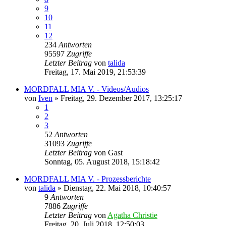
9
10
11
12
234
Antworten
95597
Zugriffe
Letzter Beitrag
von
talida
Freitag, 17. Mai 2019, 21:53:39
MORDFALL MIA V. - Videos/Audios
von
Iven
»
Freitag, 29. Dezember 2017, 13:25:17
1
2
3
52
Antworten
31093
Zugriffe
Letzter Beitrag
von
Gast
Sonntag, 05. August 2018, 15:18:42
MORDFALL MIA V. - Prozessberichte
von
talida
»
Dienstag, 22. Mai 2018, 10:40:57
9
Antworten
7886
Zugriffe
Letzter Beitrag
von
Agatha Christie
Freitag, 20. Juli 2018, 12:50:03