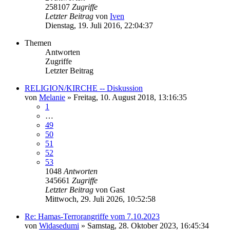
258107
Zugriffe
Letzter Beitrag
von
Iven
Dienstag, 19. Juli 2016, 22:04:37
Themen
Antworten
Zugriffe
Letzter Beitrag
RELIGION/KIRCHE -- Diskussion
von
Melanie
»
Freitag, 10. August 2018, 13:16:35
1
…
49
50
51
52
53
1048
Antworten
345661
Zugriffe
Letzter Beitrag
von
Gast
Mittwoch, 29. Juli 2026, 10:52:58
Re: Hamas-Terrorangriffe vom 7.10.2023
von
Widasedumi
»
Samstag, 28. Oktober 2023, 16:45:34